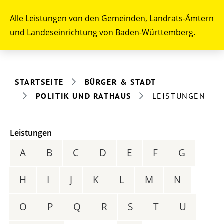
Alle Leistungen von den Gemeinden, Landrats-Ämtern
und Landeseinrichtung von Baden-Württemberg.
STARTSEITE
BÜRGER & STADT
POLITIK UND RATHAUS
LEISTUNGEN
Leistungen
A
B
C
D
E
F
G
H
I
J
K
L
M
N
O
P
Q
R
S
T
U