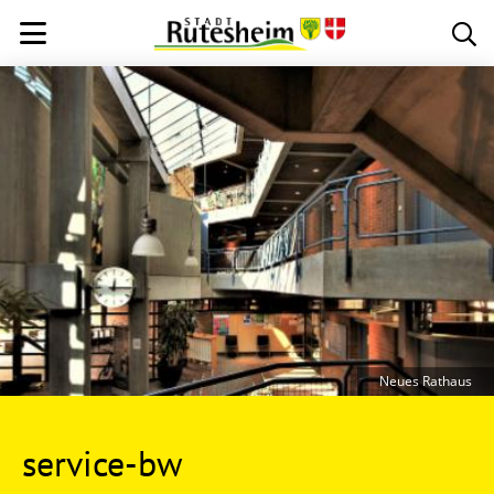
Neues Rathaus
service-bw