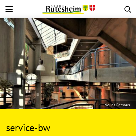
Neues Rathaus
service-bw