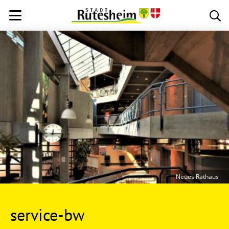
Neues Rathaus
service-bw