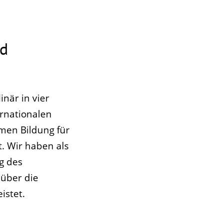
nd
när in vier
rnationalen
men Bildung für
. Wir haben als
g des
 über die
istet.