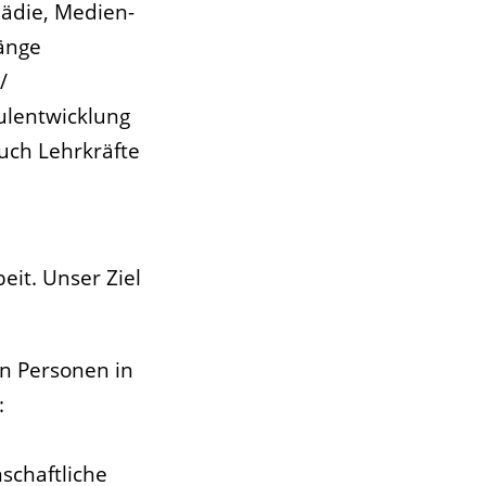
ädie, Medien-
änge
/
ulentwicklung
uch Lehrkräfte
it. Unser Ziel
n Personen in
:
schaftliche