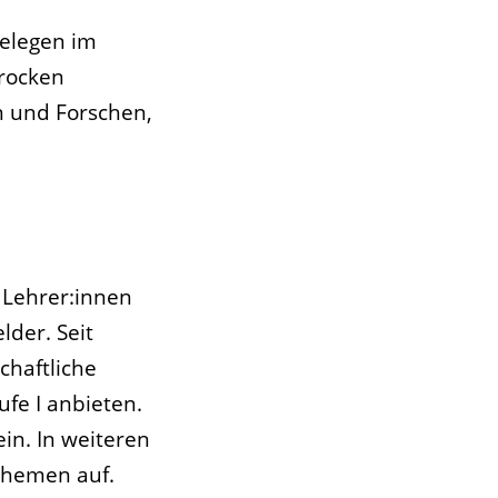
gelegen im
arocken
n und Forschen,
 Lehrer:innen
lder. Seit
chaftliche
fe I anbieten.
in. In weiteren
Themen auf.