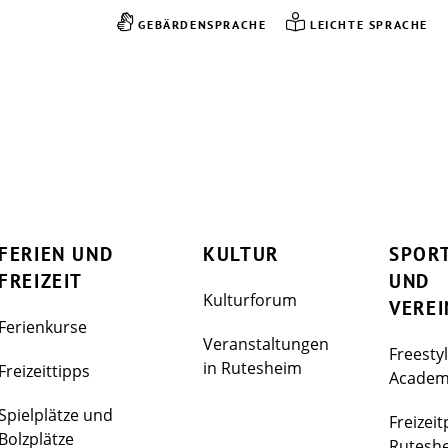
GEBÄRDENSPRACHE
LEICHTE SPRACHE
FERIEN UND
KULTUR
SPOR
FREIZEIT
UND
Kulturforum
VEREI
Ferienkurse
Veranstaltungen
Freesty
in Rutesheim
Freizeittipps
Acade
Spielplätze und
Freizeit
Bolzplätze
Rutesh