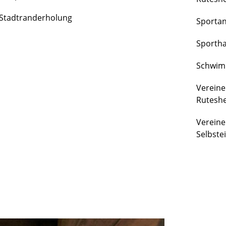
FREIZEIT
Stadtranderholung
Sporta
&
KULTUR
Sportha
Schwim
Vereine
Rutesh
Vereine
Selbste