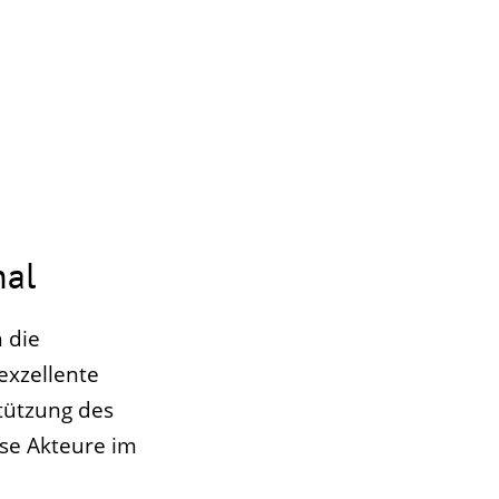
nal
 die
exzellente
tützung des
rse Akteure im