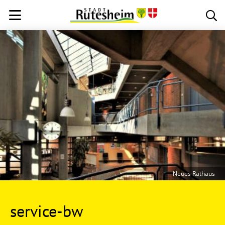
Neues Rathaus
service-bw