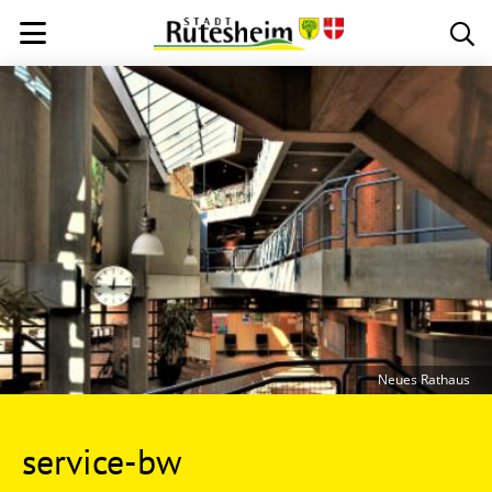
Neues Rathaus
service-bw