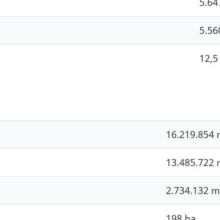
5.64
5.56
12,5
16.219.854 
13.485.722 
2.734.132 m
198 ha