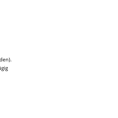
den).
ügig