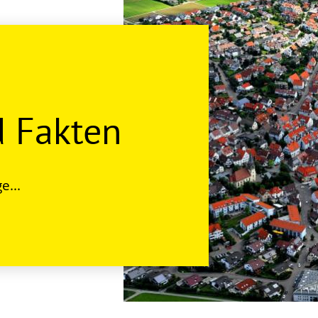
d Fakten
e...