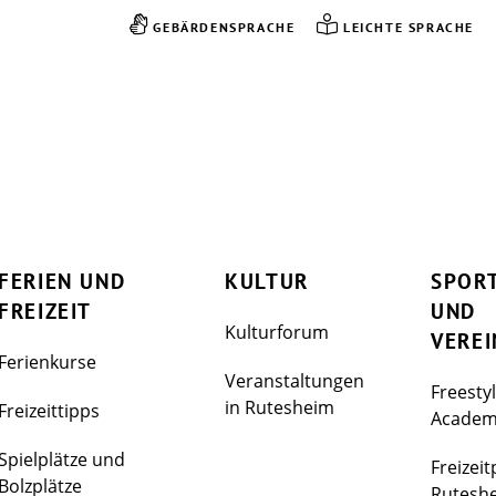
GEBÄRDENSPRACHE
LEICHTE SPRACHE
FERIEN UND
KULTUR
SPOR
FREIZEIT
UND
Kulturforum
VEREI
Ferienkurse
Veranstaltungen
Freesty
in Rutesheim
Freizeittipps
Acade
Spielplätze und
Freizeit
Bolzplätze
Rutesh