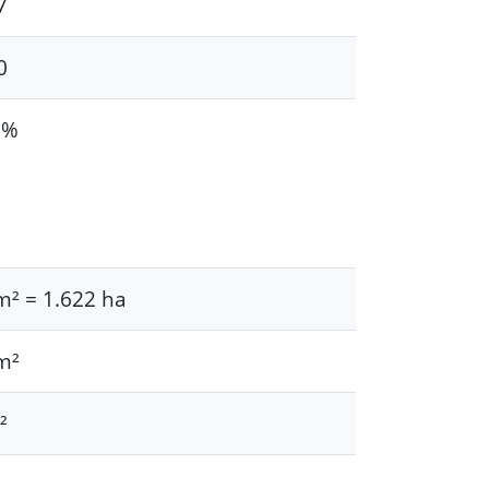
7
0
 %
m² = 1.622 ha
m²
²