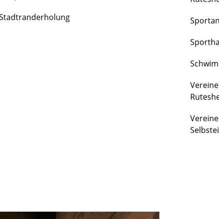
FREIZEIT
Stadtranderholung
Sporta
&
KULTUR
Sportha
Schwim
Vereine
Rutesh
Vereine
Selbste