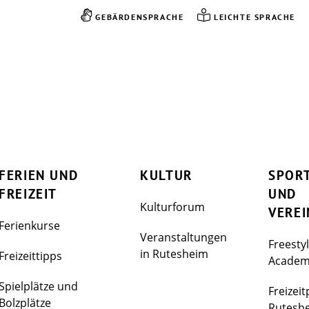
GEBÄRDENSPRACHE
LEICHTE SPRACHE
FERIEN UND
KULTUR
SPOR
FREIZEIT
UND
Kulturforum
VEREI
Ferienkurse
Veranstaltungen
Freesty
in Rutesheim
Freizeittipps
Acade
Spielplätze und
Freizeit
Bolzplätze
Rutesh