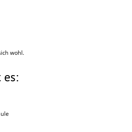
ich wohl.
 es:
hule