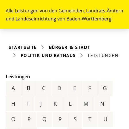
Alle Leistungen von den Gemeinden, Landrats-Ämtern
und Landeseinrichtung von Baden-Württemberg.
STARTSEITE
BÜRGER & STADT
POLITIK UND RATHAUS
LEISTUNGEN
Leistungen
A
B
C
D
E
F
G
H
I
J
K
L
M
N
O
P
Q
R
S
T
U