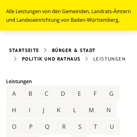
Alle Leistungen von den Gemeinden, Landrats-Ämtern
und Landeseinrichtung von Baden-Württemberg.
STARTSEITE
BÜRGER & STADT
POLITIK UND RATHAUS
LEISTUNGEN
Leistungen
A
B
C
D
E
F
G
H
I
J
K
L
M
N
O
P
Q
R
S
T
U