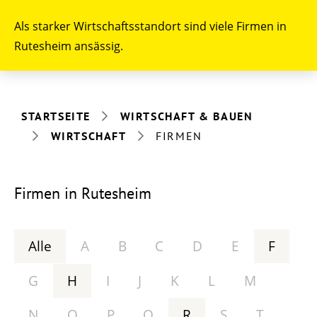
Als starker Wirtschaftsstandort sind viele Firmen in
Rutesheim ansässig.
STARTSEITE
WIRTSCHAFT & BAUEN
WIRTSCHAFT
FIRMEN
Firmen in Rutesheim
Alle
A
B
C
D
E
F
G
H
I
J
K
L
M
N
O
P
Q
R
S
T