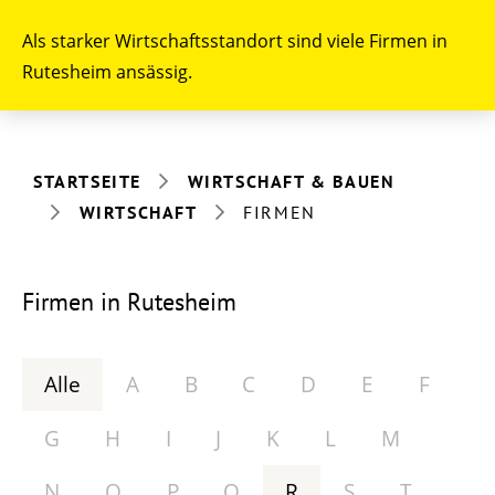
Als starker Wirtschaftsstandort sind viele Firmen in
Rutesheim ansässig.
STARTSEITE
WIRTSCHAFT & BAUEN
WIRTSCHAFT
FIRMEN
Firmen in Rutesheim
Alle
A
B
C
D
E
F
G
H
I
J
K
L
M
N
O
P
Q
R
S
T