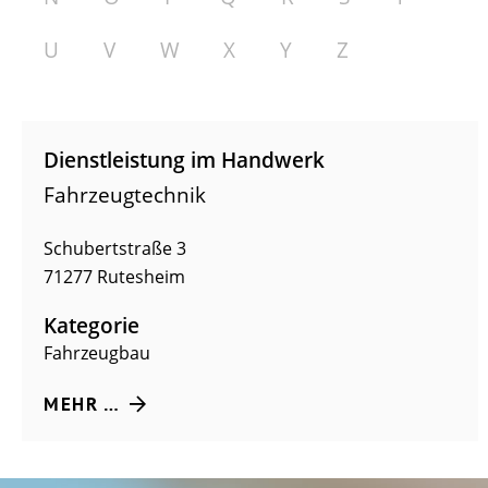
U
V
W
X
Y
Z
Dienstleistung im Handwerk
Fahrzeugtechnik
Schubertstraße 3
71277
Rutesheim
Kategorie
Fahrzeugbau
MEHR …