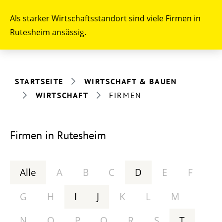
Als starker Wirtschaftsstandort sind viele Firmen in
Rutesheim ansässig.
STARTSEITE
WIRTSCHAFT & BAUEN
WIRTSCHAFT
FIRMEN
Firmen in Rutesheim
Alle
A
B
C
D
E
F
G
H
I
J
K
L
M
N
O
P
Q
R
S
T