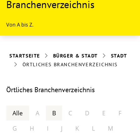
Branchenverzeichnis
Von A bis Z.
STARTSEITE
BÜRGER & STADT
STADT
ÖRTLICHES BRANCHENVERZEICHNIS
Örtliches Branchenverzeichnis
Alle
A
B
C
D
E
F
G
H
I
J
K
L
M