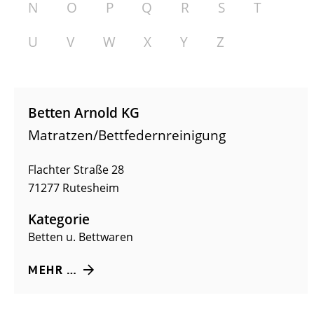
N
O
P
Q
R
S
T
U
V
W
X
Y
Z
Betten Arnold KG
Matratzen/Bettfedernreinigung
Flachter Straße 28
71277
Rutesheim
Kategorie
Betten u. Bettwaren
MEHR …