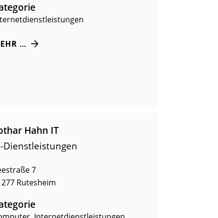
ategorie
nternetdienstleistungen
EHR …
othar Hahn IT
T-Dienstleistungen
eestraße 7
1277
Rutesheim
ategorie
omputer
,
Internetdienstleistungen
,