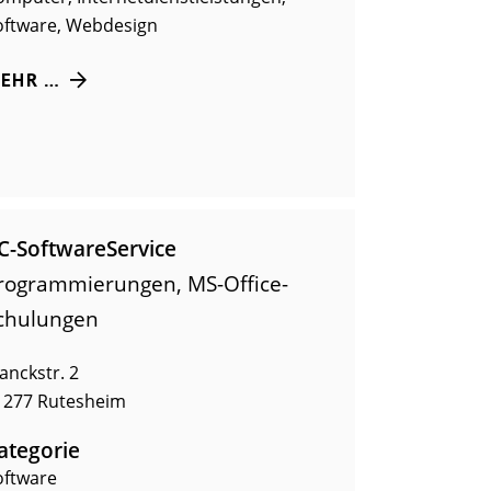
oftware
,
Webdesign
EHR …
C-SoftwareService
rogrammierungen, MS-Office-
chulungen
anckstr. 2
1277
Rutesheim
ategorie
oftware