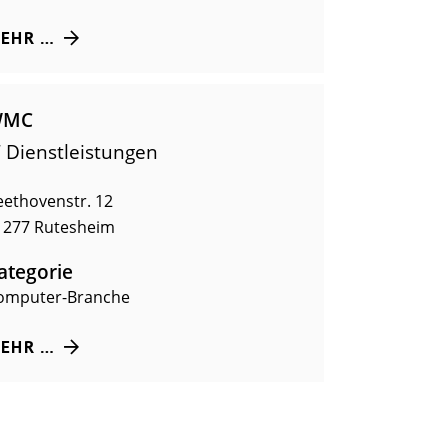
EHR …
WMC
T Dienstleistungen
eethovenstr. 12
1277
Rutesheim
ategorie
omputer-Branche
EHR …