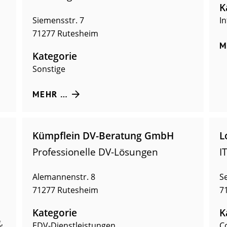
K
Siemensstr. 7
I
71277
Rutesheim
M
Kategorie
Sonstige
MEHR …
Kümpflein DV-Beratung GmbH
L
Professionelle DV-Lösungen
I
Alemannenstr. 8
S
71277
Rutesheim
7
Kategorie
K
g
,
EDV-Dienstleistungen
C