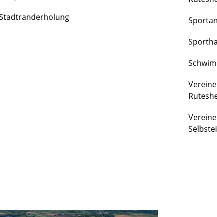
FREIZEIT
Stadtranderholung
Sporta
&
KULTUR
Sportha
Schwim
Vereine
Rutesh
Vereine
Selbste