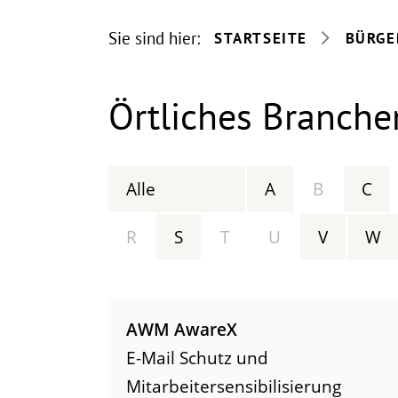
Sie sind hier:
STARTSEITE
BÜRGE
Örtliches Branche
Alle
A
B
C
R
S
T
U
V
W
AWM AwareX
E-Mail Schutz und
Mitarbeitersensibilisierung