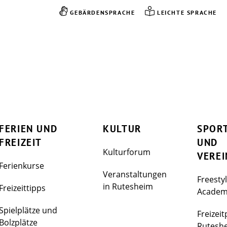
GEBÄRDENSPRACHE
LEICHTE SPRACHE
FERIEN UND
KULTUR
SPOR
FREIZEIT
UND
Kulturforum
VEREI
Ferienkurse
Veranstaltungen
Freesty
in Rutesheim
Freizeittipps
Acade
Spielplätze und
Freizeit
Bolzplätze
Rutesh