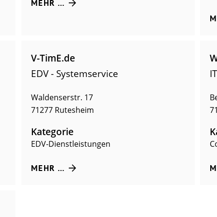
MEHR …
M
V-TimE.de
EDV - Systemservice
I
Waldenserstr. 17
B
71277
Rutesheim
7
Kategorie
K
EDV-Dienstleistungen
C
MEHR …
M