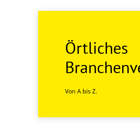
Örtliches
Branchenve
Von A bis Z.