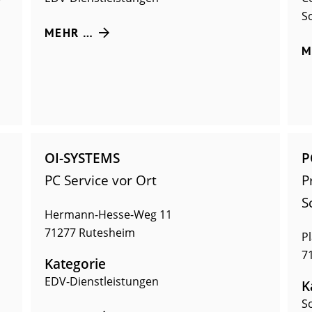
S
MEHR …
M
OI-SYSTEMS
P
PC Service vor Ort
P
S
Hermann-Hesse-Weg 11
71277
Rutesheim
Pl
7
Kategorie
EDV-Dienstleistungen
K
S