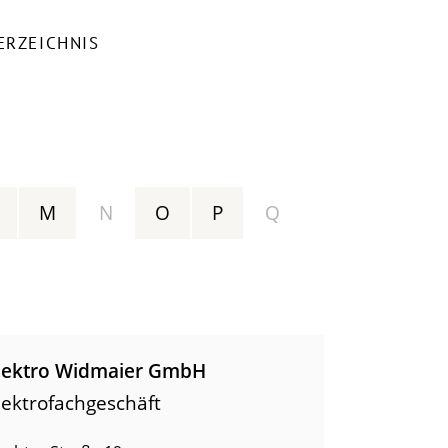
ERZEICHNIS
M
N
O
P
Q
lektro Widmaier GmbH
lektrofachgeschäft