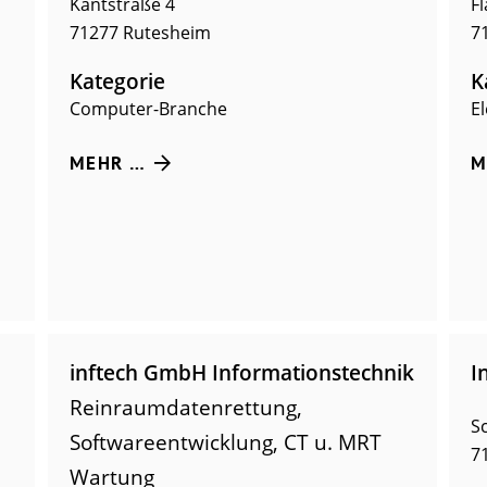
Kantstraße 4
F
71277
Rutesheim
7
Kategorie
K
Computer-Branche
E
MEHR …
M
inftech GmbH Informationstechnik
I
Reinraumdatenrettung,
S
Softwareentwicklung, CT u. MRT
7
Wartung