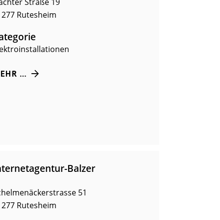
lachter Straße 19
1277
Rutesheim
ategorie
lektroinstallationen
EHR …
nternetagentur-Balzer
chelmenäckerstrasse 51
1277
Rutesheim