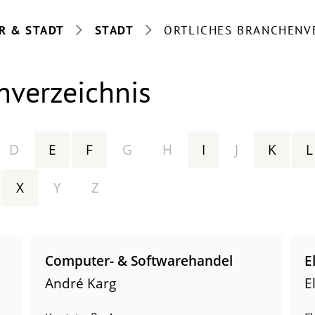
R & STADT
STADT
ÖRTLICHES BRANCHENV
nverzeichnis
D
E
F
G
H
I
J
K
L
X
Y
Z
Computer- & Softwarehandel
E
André Karg
E