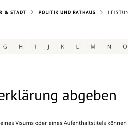
R & STADT
POLITIK UND RATHAUS
LEISTU
G
H
I
J
K
L
M
N
O
serklärung abgeben
 eines Visums oder eines Aufenthaltstitels können 