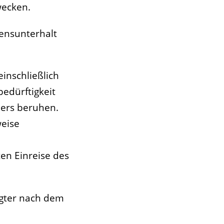
wecken.
bensunterhalt
einschließlich
edürftigkeit
ders beruhen.
weise
ten Einreise des
igter nach dem