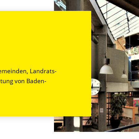
n
emeinden, Landrats-
tung von Baden-