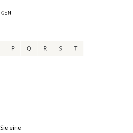
NGEN
P
Q
R
S
T
Sie eine