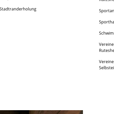
FREIZEIT
Stadtranderholung
Sporta
&
KULTUR
Sportha
Schwim
Vereine
Rutesh
Vereine
Selbste