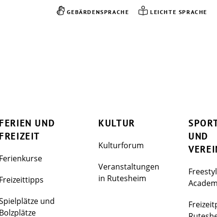
GEBÄRDENSPRACHE
LEICHTE SPRACHE
FERIEN UND
KULTUR
SPOR
FREIZEIT
UND
Kulturforum
VEREI
Ferienkurse
Veranstaltungen
Freesty
in Rutesheim
Freizeittipps
Acade
Spielplätze und
Freizeit
Bolzplätze
Rutesh