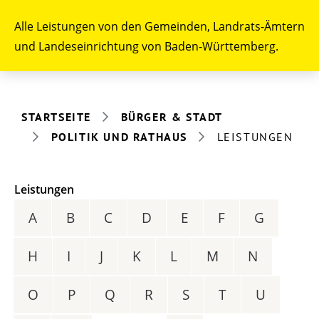
Alle Leistungen von den Gemeinden, Landrats-Ämtern
und Landeseinrichtung von Baden-Württemberg.
STARTSEITE
BÜRGER & STADT
POLITIK UND RATHAUS
LEISTUNGEN
Leistungen
A
B
C
D
E
F
G
H
I
J
K
L
M
N
O
P
Q
R
S
T
U