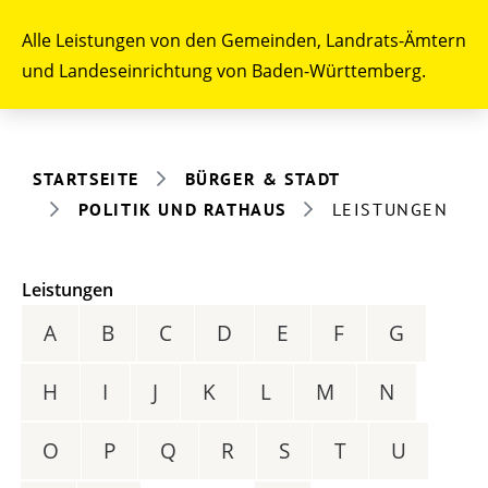
Alle Leistungen von den Gemeinden, Landrats-Ämtern
und Landeseinrichtung von Baden-Württemberg.
STARTSEITE
BÜRGER & STADT
POLITIK UND RATHAUS
LEISTUNGEN
Leistungen
A
B
C
D
E
F
G
H
I
J
K
L
M
N
O
P
Q
R
S
T
U