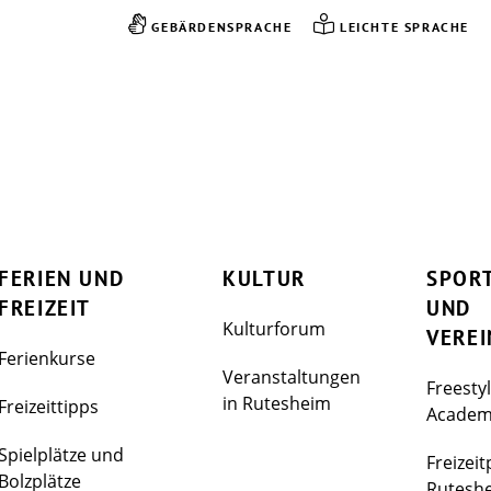
GEBÄRDENSPRACHE
LEICHTE SPRACHE
FERIEN UND
KULTUR
SPOR
FREIZEIT
UND
Kulturforum
VEREI
Ferienkurse
Veranstaltungen
Freesty
in Rutesheim
Freizeittipps
Acade
Spielplätze und
Freizeit
Bolzplätze
Rutesh