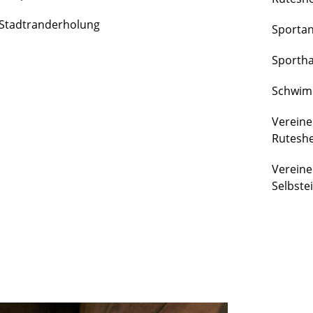
FREIZEIT
Stadtranderholung
Sporta
&
KULTUR
Sportha
Schwim
Vereine
Rutesh
Vereine
Selbste