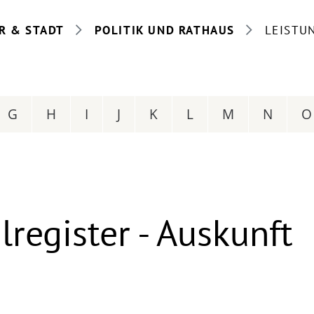
R & STADT
POLITIK UND RATHAUS
LEISTU
G
H
I
J
K
L
M
N
O
register - Auskunft