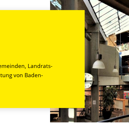
n
emeinden, Landrats-
tung von Baden-