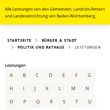
Alle Leistungen von den Gemeinden, Landrats-Ämtern
und Landeseinrichtung von Baden-Württemberg.
STARTSEITE
BÜRGER & STADT
POLITIK UND RATHAUS
LEISTUNGEN
Leistungen
A
B
C
D
E
F
G
H
I
J
K
L
M
N
O
P
Q
R
S
T
U