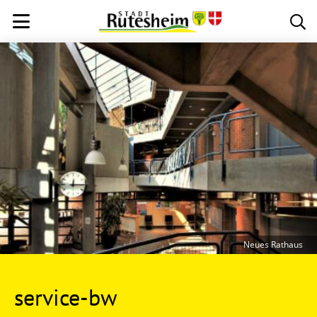
Neues Rathaus
service-bw