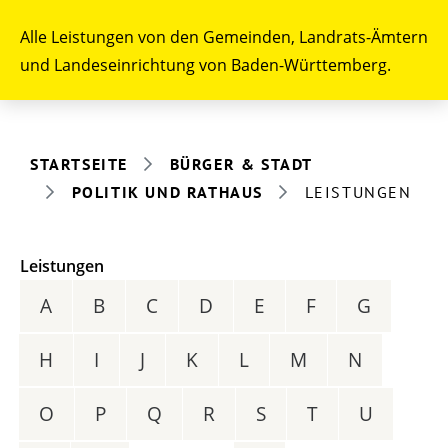
Alle Leistungen von den Gemeinden, Landrats-Ämtern
und Landeseinrichtung von Baden-Württemberg.
STARTSEITE
BÜRGER & STADT
POLITIK UND RATHAUS
LEISTUNGEN
Leistungen
A
B
C
D
E
F
G
H
I
J
K
L
M
N
O
P
Q
R
S
T
U