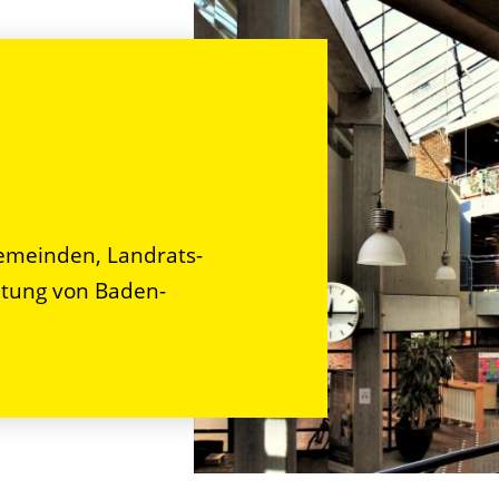
n
emeinden, Landrats-
tung von Baden-