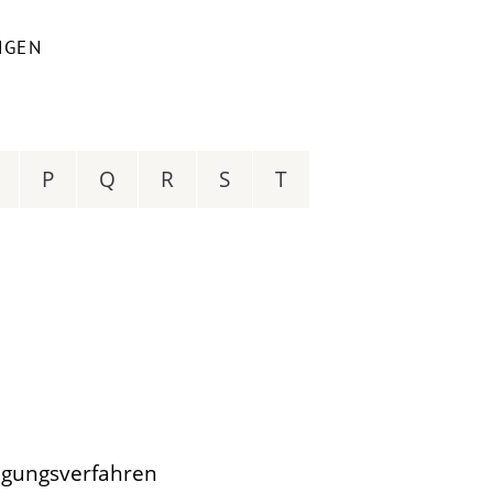
NGEN
P
Q
R
S
T
igungsverfahren