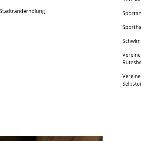
FREIZEIT
Stadtranderholung
Sporta
&
KULTUR
Sportha
Schwim
Vereine
Rutesh
Vereine
Selbste