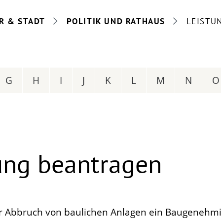
R & STADT
POLITIK UND RATHAUS
LEISTU
G
H
I
J
K
L
M
N
O
ng beantragen
der Abbruch von baulichen Anlagen ein Baugenehm