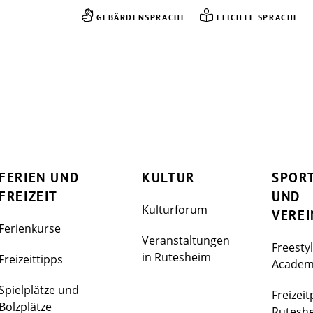
GEBÄRDENSPRACHE
LEICHTE SPRACHE
FERIEN UND
KULTUR
SPOR
FREIZEIT
UND
Kulturforum
VEREI
Ferienkurse
Veranstaltungen
Freesty
in Rutesheim
Freizeittipps
Acade
Spielplätze und
Freizeit
Bolzplätze
Rutesh