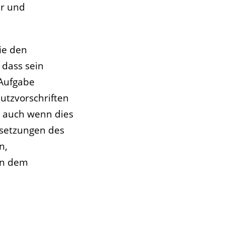
er und
ie den
 dass sein
 Aufgabe
utzvorschriften
, auch wenn dies
stsetzungen des
n,
en dem