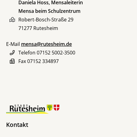
Daniela
Hoss
, Mensaleiterin
Mensa beim Schulzentrum
Robert-Bosch-Straße 29
71277
Rutesheim
E-Mail
mensa@rutesheim.de
Telefon
07152 5002-3500
Fax
07152 334897
Leaflet
| Map data ©
OpenStreetMap
contributors,
CC-BY-SA
+
−
Kontakt