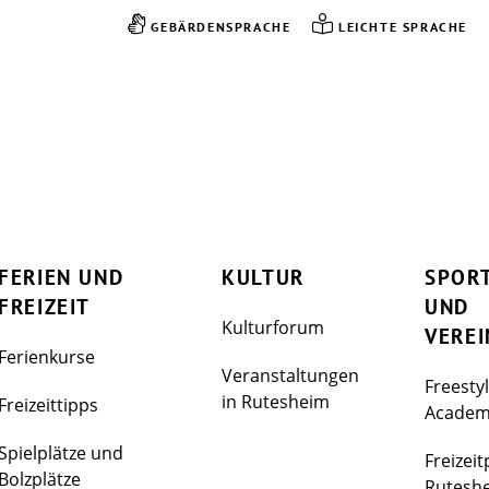
GEBÄRDENSPRACHE
LEICHTE SPRACHE
FERIEN UND
KULTUR
SPOR
FREIZEIT
UND
Kulturforum
VEREI
Ferienkurse
Veranstaltungen
Freesty
in Rutesheim
Freizeittipps
Acade
Spielplätze und
Freizeit
Bolzplätze
Rutesh