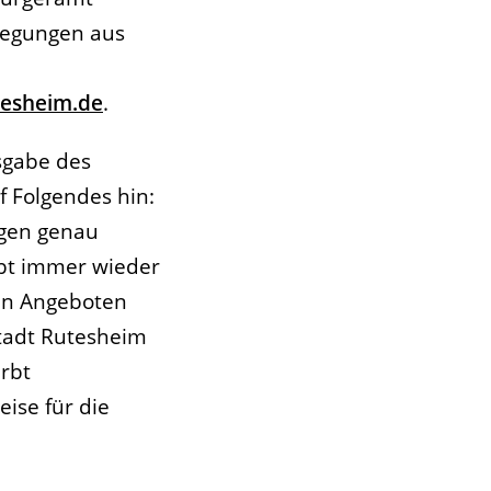
nregungen aus
tesheim.de
.
usgabe des
f Folgendes hin:
ngen genau
ibt immer wieder
en Angeboten
Stadt Rutesheim
rbt
eise für die