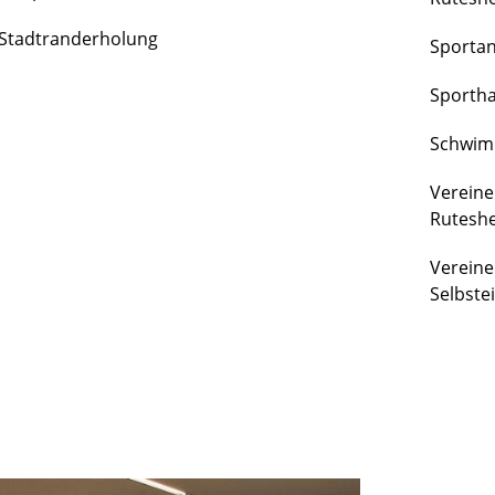
FREIZEIT
Stadtranderholung
Sporta
&
KULTUR
Sportha
Schwim
Vereine
Rutesh
Vereine
Selbste