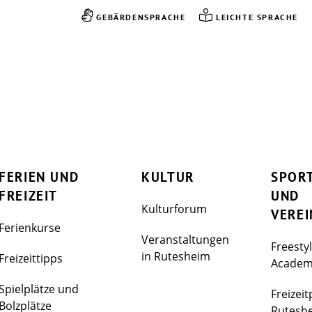
GEBÄRDENSPRACHE
LEICHTE SPRACHE
FERIEN UND
KULTUR
SPOR
FREIZEIT
UND
Kulturforum
VEREI
Ferienkurse
Veranstaltungen
Freesty
in Rutesheim
Freizeittipps
Acade
Spielplätze und
Freizeit
Bolzplätze
Rutesh