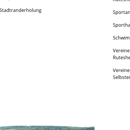
FREIZEIT
Stadtranderholung
Sporta
&
KULTUR
Sportha
Schwim
Vereine
Rutesh
Vereine
Selbste