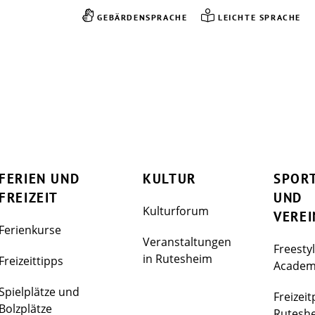
GEBÄRDENSPRACHE
LEICHTE SPRACHE
FERIEN UND
KULTUR
SPOR
FREIZEIT
UND
Kulturforum
VEREI
Ferienkurse
Veranstaltungen
Freesty
in Rutesheim
Freizeittipps
Acade
Spielplätze und
Freizeit
Bolzplätze
Rutesh