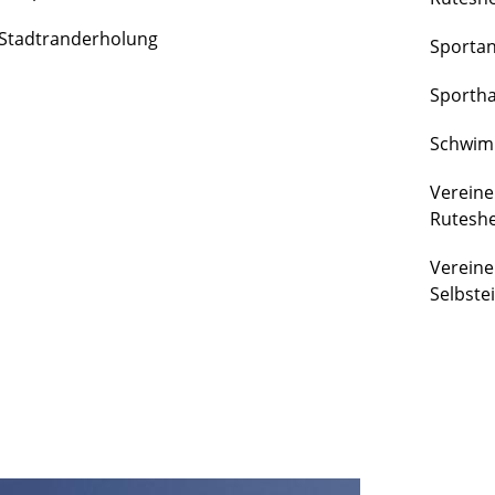
FREIZEIT
Stadtranderholung
Sporta
&
KULTUR
Sportha
Schwim
Vereine
Rutesh
Vereine
Selbste