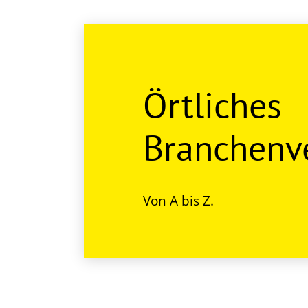
Örtliches
Branchenve
Von A bis Z.