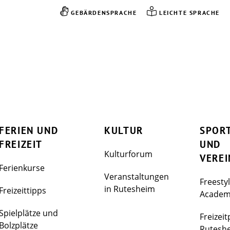
GEBÄRDENSPRACHE
LEICHTE SPRACHE
FERIEN UND
KULTUR
SPOR
FREIZEIT
UND
Kulturforum
VEREI
Ferienkurse
Veranstaltungen
Freesty
in Rutesheim
Freizeittipps
Acade
Spielplätze und
Freizeit
Bolzplätze
Rutesh