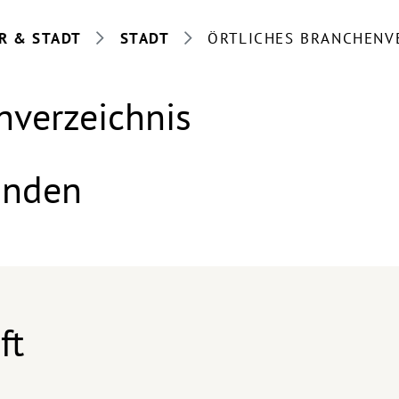
R & STADT
STADT
ÖRTLICHES BRANCHENV
nverzeichnis
anden
ft