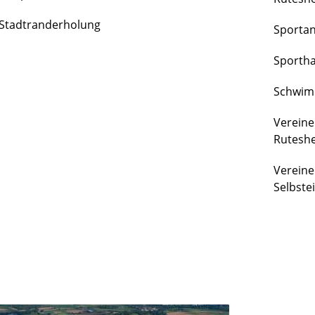
FREIZEIT
Stadtranderholung
Sporta
&
KULTUR
Sportha
Schwim
Vereine
Rutesh
Vereine
Selbste