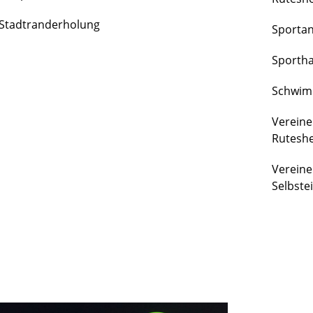
FREIZEIT
Stadtranderholung
Sporta
&
KULTUR
Sportha
Schwim
Vereine
Rutesh
Vereine
Selbste