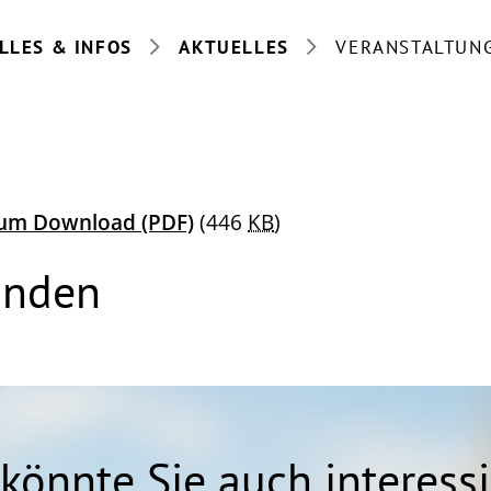
LLES & INFOS
AKTUELLES
VERANSTALTUN
 zum Download
(PDF)
(446
KB
)
anden
könnte Sie auch interess