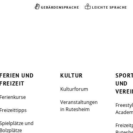
GEBÄRDENSPRACHE
LEICHTE SPRACHE
FERIEN UND
KULTUR
SPOR
FREIZEIT
UND
Kulturforum
VEREI
Ferienkurse
Veranstaltungen
Freesty
in Rutesheim
Freizeittipps
Acade
Spielplätze und
Freizeit
Bolzplätze
Rutesh