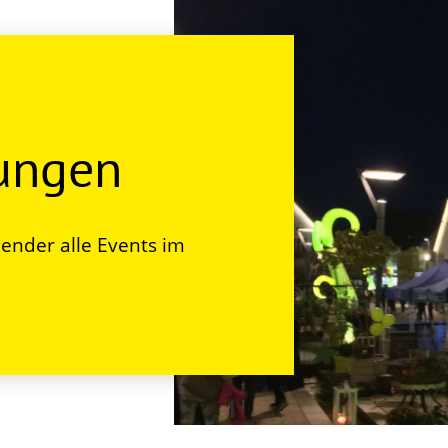
tungen
ender alle Events im