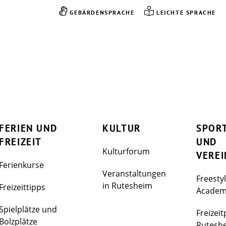
GEBÄRDENSPRACHE
LEICHTE SPRACHE
FERIEN UND
KULTUR
SPOR
FREIZEIT
UND
Kulturforum
VEREI
Ferienkurse
Veranstaltungen
Freesty
in Rutesheim
Freizeittipps
Acade
Spielplätze und
Freizeit
Bolzplätze
Rutesh