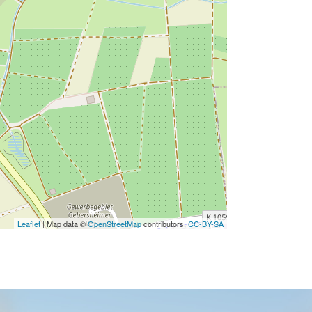
Leaflet
| Map data ©
OpenStreetMap
contributors,
CC-BY-SA