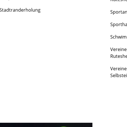
FREIZEIT
Stadtranderholung
Sporta
&
KULTUR
Sportha
Schwim
Vereine
Rutesh
Vereine
Selbste