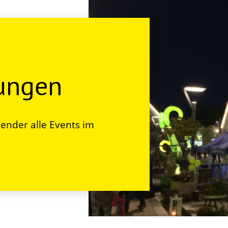
tungen
ender alle Events im