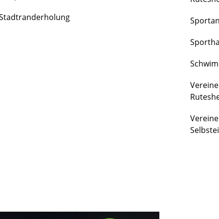
FREIZEIT
Stadtranderholung
Sporta
&
KULTUR
Sportha
Schwim
Vereine
Rutesh
Vereine
Selbste