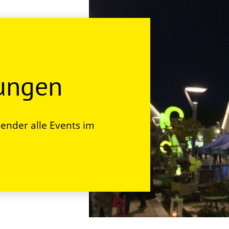
tungen
ender alle Events im