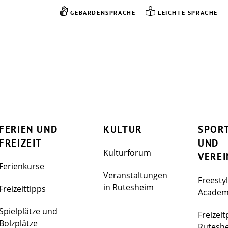
GEBÄRDENSPRACHE
LEICHTE SPRACHE
FERIEN UND
KULTUR
SPOR
FREIZEIT
UND
Kulturforum
VEREI
Ferienkurse
Veranstaltungen
Freesty
in Rutesheim
Freizeittipps
Acade
Spielplätze und
Freizeit
Bolzplätze
Rutesh