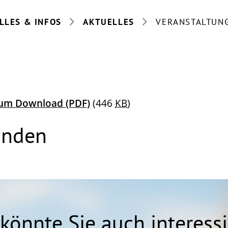
LLES & INFOS
AKTUELLES
VERANSTALTUN
 zum Download
(PDF)
(446
KB
)
anden
könnte Sie auch interess