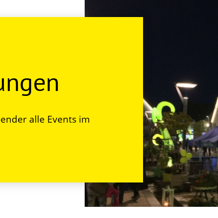
tungen
ender alle Events im