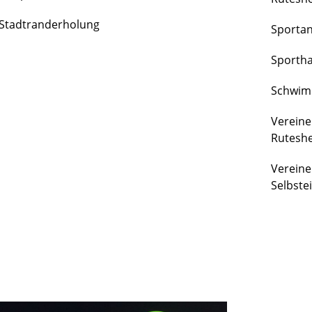
FREIZEIT
Stadtranderholung
Sporta
&
KULTUR
Sportha
Schwim
Vereine
Rutesh
Vereine
Selbste