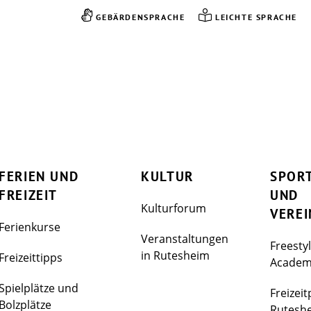
GEBÄRDENSPRACHE
LEICHTE SPRACHE
FERIEN UND
KULTUR
SPOR
FREIZEIT
UND
Kulturforum
VEREI
Ferienkurse
Veranstaltungen
Freesty
in Rutesheim
Freizeittipps
Acade
Spielplätze und
Freizeit
Bolzplätze
Rutesh