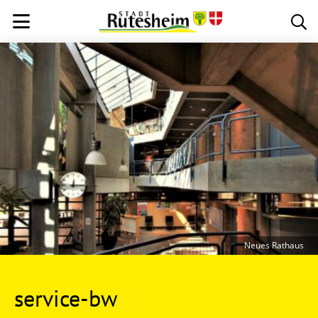
Neues Rathaus
service-bw