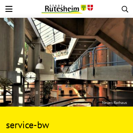
Neues Rathaus
service-bw