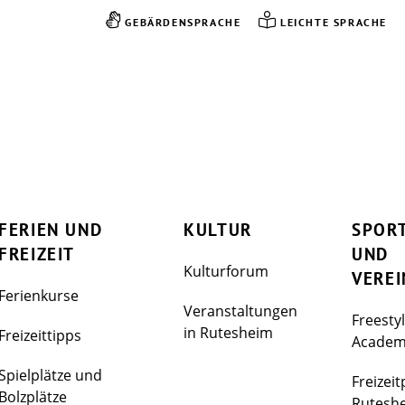
GEBÄRDENSPRACHE
LEICHTE SPRACHE
FERIEN UND
KULTUR
SPOR
FREIZEIT
UND
Kulturforum
VEREI
Ferienkurse
Veranstaltungen
Freesty
in Rutesheim
Freizeittipps
Acade
Spielplätze und
Freizeit
Bolzplätze
Rutesh