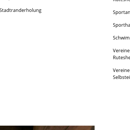
FREIZEIT
Stadtranderholung
Sporta
&
KULTUR
Sportha
Schwim
Vereine
Rutesh
Vereine
Selbste