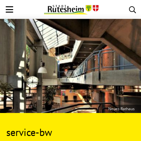
Neues Rathaus
service-bw