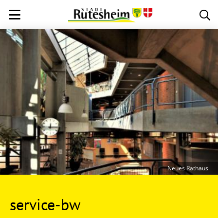
Neues Rathaus
service-bw