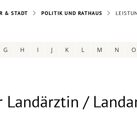
R & STADT
POLITIK UND RATHAUS
LEISTU
G
H
I
J
K
L
M
N
O
 Landärztin / Landa