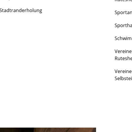
FREIZEIT
Stadtranderholung
Sporta
&
KULTUR
Sportha
Schwim
Vereine
Rutesh
Vereine
Selbste