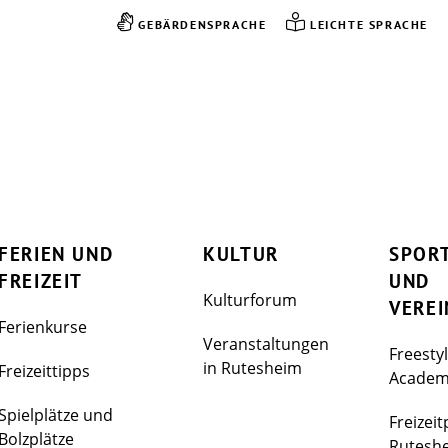
GEBÄRDENSPRACHE
LEICHTE SPRACHE
FERIEN UND
KULTUR
SPOR
FREIZEIT
UND
Kulturforum
VEREI
Ferienkurse
Veranstaltungen
Freesty
in Rutesheim
Freizeittipps
Acade
Spielplätze und
Freizeit
Bolzplätze
Rutesh