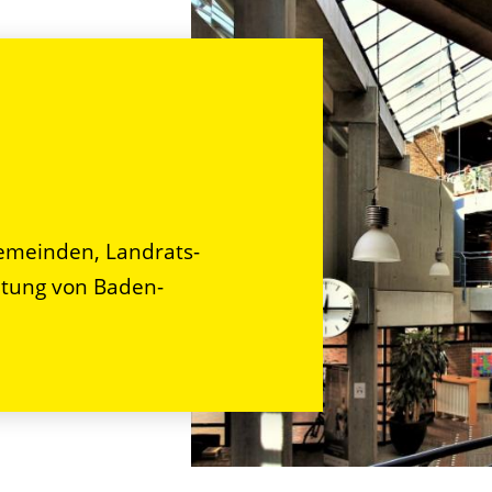
n
emeinden, Landrats-
tung von Baden-