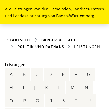
Alle Leistungen von den Gemeinden, Landrats-Ämtern
und Landeseinrichtung von Baden-Württemberg.
STARTSEITE
BÜRGER & STADT
POLITIK UND RATHAUS
LEISTUNGEN
Leistungen
A
B
C
D
E
F
G
H
I
J
K
L
M
N
O
P
Q
R
S
T
U