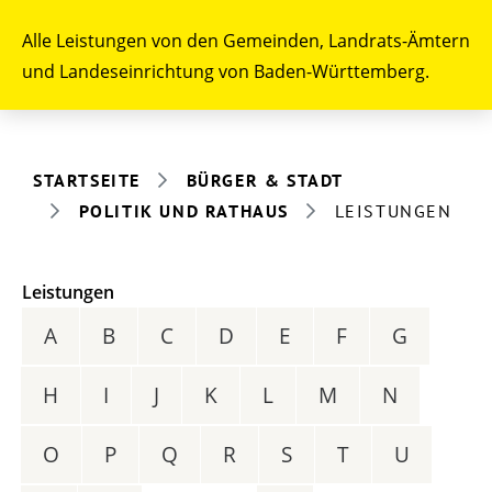
Alle Leistungen von den Gemeinden, Landrats-Ämtern
und Landeseinrichtung von Baden-Württemberg.
STARTSEITE
BÜRGER & STADT
POLITIK UND RATHAUS
LEISTUNGEN
Leistungen
A
B
C
D
E
F
G
H
I
J
K
L
M
N
O
P
Q
R
S
T
U