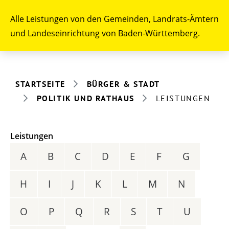
Alle Leistungen von den Gemeinden, Landrats-Ämtern
und Landeseinrichtung von Baden-Württemberg.
STARTSEITE
BÜRGER & STADT
POLITIK UND RATHAUS
LEISTUNGEN
Leistungen
A
B
C
D
E
F
G
H
I
J
K
L
M
N
O
P
Q
R
S
T
U