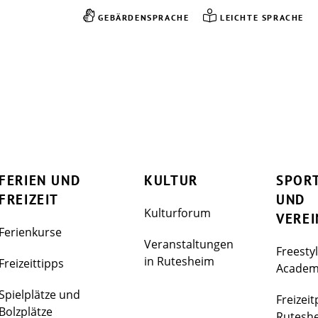
GEBÄRDENSPRACHE
LEICHTE SPRACHE
FERIEN UND
KULTUR
SPOR
FREIZEIT
UND
Kulturforum
VEREI
Ferienkurse
Veranstaltungen
Freesty
in Rutesheim
Freizeittipps
Acade
Spielplätze und
Freizeit
Bolzplätze
Rutesh