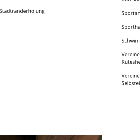
FREIZEIT
Stadtranderholung
Sporta
&
KULTUR
Sportha
Schwim
Vereine
Rutesh
Vereine
Selbste