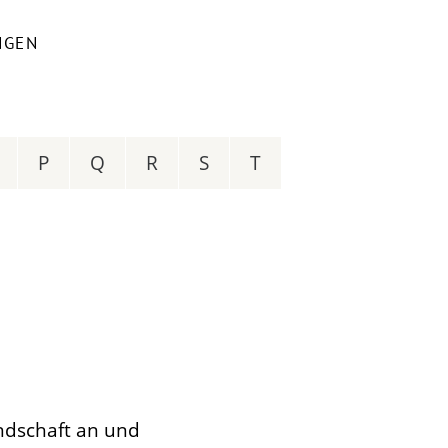
NGEN
P
Q
R
S
T
ndschaft an und