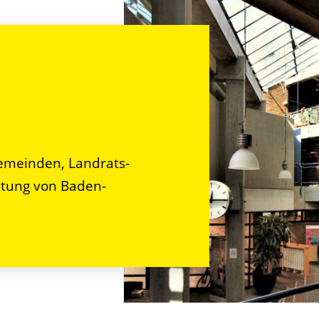
n
emeinden, Landrats-
tung von Baden-