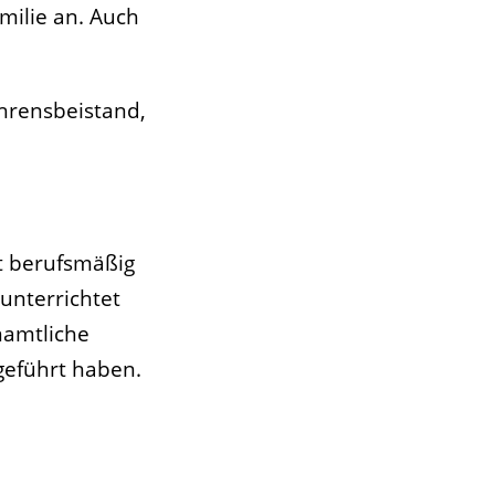
milie an. Auch
ahrensbeistand,
t berufsmäßig
 unterrichtet
namtliche
geführt haben.