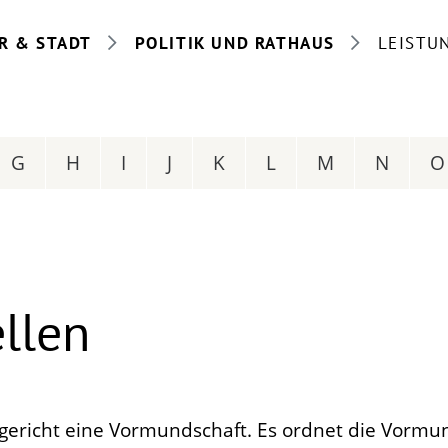
R & STADT
POLITIK UND RATHAUS
LEISTU
G
H
I
J
K
L
M
N
O
llen
gericht eine Vormundschaft. Es ordnet die Vormu