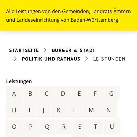
Alle Leistungen von den Gemeinden, Landrats-Ämtern
und Landeseinrichtung von Baden-Württemberg.
STARTSEITE
BÜRGER & STADT
POLITIK UND RATHAUS
LEISTUNGEN
Leistungen
A
B
C
D
E
F
G
H
I
J
K
L
M
N
O
P
Q
R
S
T
U