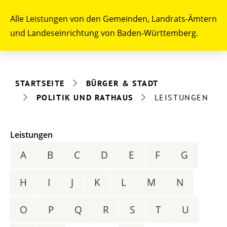
Alle Leistungen von den Gemeinden, Landrats-Ämtern
und Landeseinrichtung von Baden-Württemberg.
STARTSEITE
BÜRGER & STADT
POLITIK UND RATHAUS
LEISTUNGEN
Leistungen
A
B
C
D
E
F
G
H
I
J
K
L
M
N
O
P
Q
R
S
T
U