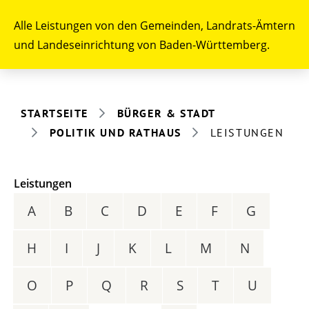
Alle Leistungen von den Gemeinden, Landrats-Ämtern
und Landeseinrichtung von Baden-Württemberg.
STARTSEITE
BÜRGER & STADT
POLITIK UND RATHAUS
LEISTUNGEN
Leistungen
A
B
C
D
E
F
G
H
I
J
K
L
M
N
O
P
Q
R
S
T
U