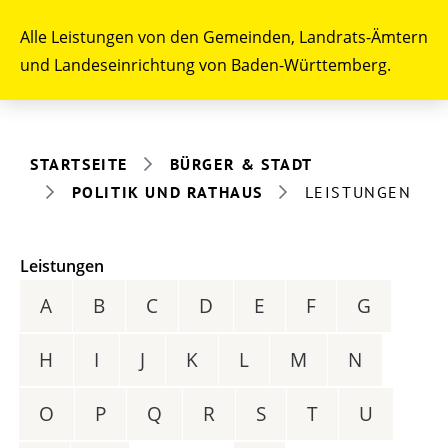
Alle Leistungen von den Gemeinden, Landrats-Ämtern
und Landeseinrichtung von Baden-Württemberg.
STARTSEITE
BÜRGER & STADT
POLITIK UND RATHAUS
LEISTUNGEN
Leistungen
A
B
C
D
E
F
G
H
I
J
K
L
M
N
O
P
Q
R
S
T
U