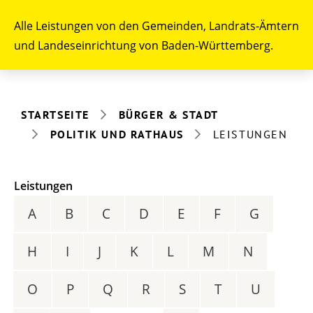
Alle Leistungen von den Gemeinden, Landrats-Ämtern
und Landeseinrichtung von Baden-Württemberg.
STARTSEITE
BÜRGER & STADT
POLITIK UND RATHAUS
LEISTUNGEN
Leistungen
A
B
C
D
E
F
G
H
I
J
K
L
M
N
O
P
Q
R
S
T
U