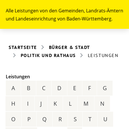
Alle Leistungen von den Gemeinden, Landrats-Ämtern
und Landeseinrichtung von Baden-Württemberg.
STARTSEITE
BÜRGER & STADT
POLITIK UND RATHAUS
LEISTUNGEN
Leistungen
A
B
C
D
E
F
G
H
I
J
K
L
M
N
O
P
Q
R
S
T
U